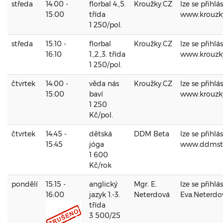
středa
14:00 -
florbal 4.,5.
Kroužky.CZ
lze se přihlá
15:00
třída
www.krouzk
1 250/pol.
středa
15:10 -
florbal
Kroužky.CZ
lze se přihlá
16:10
1.,2.,3. třída
www.krouzk
1 250/pol.
čtvrtek
14:00 -
věda nás
Kroužky.CZ
lze se přihlá
15:00
baví
www.krouzk
1 250
Kč/pol.
čtvrtek
14:45 -
dětská
DDM Beta
lze se přihlá
15:45
jóga
www.ddmst
1 600
Kč/rok
pondělí
15:15 -
anglický
Mgr. E.
lze se přihlá
16:00
jazyk 1.-3.
Neterdová
Eva.Neterd
třída
3 500/25