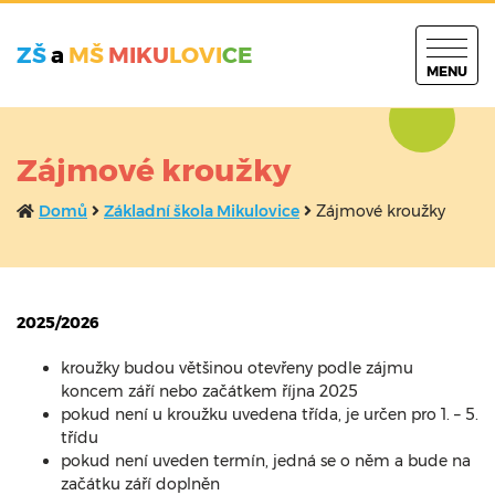
ZŠ
a
MŠ
MIKU
LOVI
CE
MENU
Zájmové kroužky
Domů
Základní škola Mikulovice
Zájmové kroužky
2025/2026
kroužky budou většinou otevřeny podle zájmu
koncem září nebo začátkem října 2025
pokud není u kroužku uvedena třída, je určen pro 1. – 5.
třídu
pokud není uveden termín, jedná se o něm a bude na
začátku září doplněn