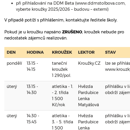
při přihlašování na DDM Beta (www.ddmstolbova.com,
vyberte kroužky 2025/2026 – budovu – externí)
V případě potíží s přihlášením, kontaktujte ředitele školy.
Pokud je u kroužku napsáno
ZRUŠENO
, kroužek nebude pro
nedostatek zájemců realizován.
DEN
HODINA
KROUŽEK
LEKTOR
STAV
pondělí
13:15 -
taneční
Kroužky.CZ
lze se přihlá
14:15
kroužek
www.krouzk
1 290/pol.
úterý
13:15 -
atletika - 1.
Hvězda
přihlášku v 
14:30
- 2. třída
Pardubice
obdrží zájem
1 500
Lenka
Kč/rok
Matyášová
úterý
14:30 -
atletika -
Hvězda
přihlášku v 
15:45
3. - 5. třída
Pardubice
obdrží zájem
1 500
Lenka