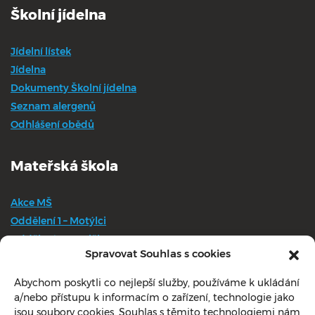
Školní jídelna
Jídelní lístek
Jídelna
Dokumenty Školní jídelna
Seznam alergenů
Odhlášení obědů
Mateřská škola
Akce MŠ
Oddělení 1 – Motýlci
Oddělení 2 – Kytičky
Spravovat Souhlas s cookies
Dokumenty
EU – personální zabezpečení 2018
Abychom poskytli co nejlepší služby, používáme k ukládání
Poděkování
a/nebo přístupu k informacím o zařízení, technologie jako
Výše úplaty od 1. září 2019
jsou soubory cookies. Souhlas s těmito technologiemi nám