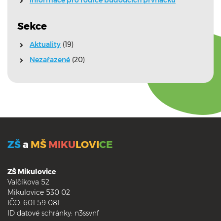
Informace pro rodiče budoucích prvňáčků
Sekce
Aktuality
(19)
Nezařazené
(20)
ZŠ
a
MŠ
MIKU
LOVI
CE
ZŠ Mikulovice
Valčíkova 52
Mikulovice 530 02
IČO: 601 59 081
ID datové schránky: n3ssvnf