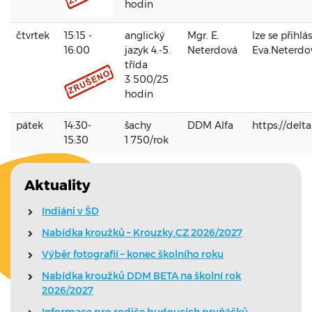
hodin
čtvrtek
15:15 -
anglický
Mgr. E.
lze se přihlá
16:00
jazyk 4.-5.
Neterdová
Eva.Neterd
třída
3 500/25
hodin
pátek
14:30-
šachy
DDM Alfa
https://delt
15:30
1 750/rok
Aktuality
Indiáni v ŠD
Nabídka kroužků – Krouzky.CZ 2026/2027
Výběr fotografií – konec školního roku
Nabídka kroužků DDM BETA na školní rok
2026/2027