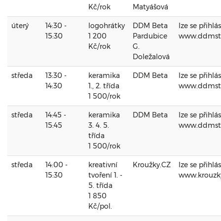
Kč/rok
Matyášová
úterý
14:30 -
logohrátky
DDM Beta
lze se přihlá
15:30
1 200
Pardubice
www.ddmst
Kč/rok
G.
Doležalová
středa
13:30 -
keramika
DDM Beta
lze se přihlá
14:30
1., 2. třída
www.ddmst
1 500/rok
středa
14:45 -
keramika
DDM Beta
lze se přihlá
15:45
3. 4. 5.
www.ddmst
třída
1 500/rok
středa
14:00 -
kreativní
Kroužky.CZ
lze se přihlá
15:30
tvoření 1. -
www.krouzk
5. třída
1 850
Kč/pol.